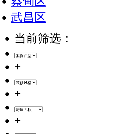
蔡甸区
武昌区
当前筛选：
+
+
+