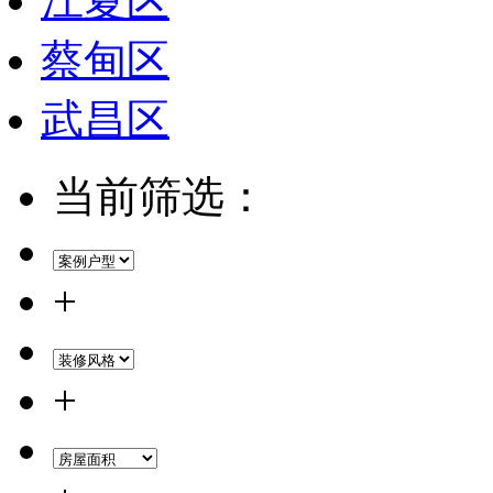
江夏区
蔡甸区
武昌区
当前筛选：
+
+