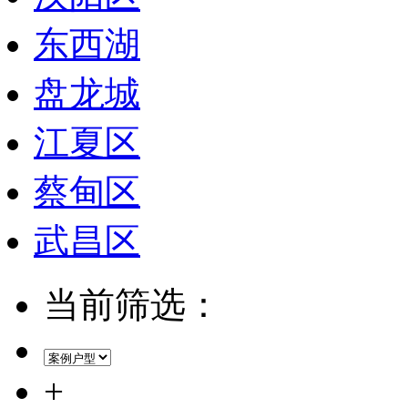
东西湖
盘龙城
江夏区
蔡甸区
武昌区
当前筛选：
+